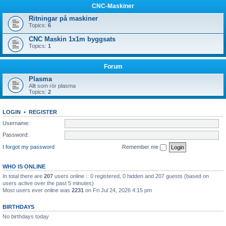
CNC-Maskiner
Ritningar på maskiner
Topics:
6
CNC Maskin 1x1m byggsats
Topics:
1
Forum
Plasma
Allt som rör plasma
Topics:
2
LOGIN
•
REGISTER
Username:
Password:
I forgot my password
Remember me
WHO IS ONLINE
In total there are
207
users online :: 0 registered, 0 hidden and 207 guests (based on
users active over the past 5 minutes)
Most users ever online was
2231
on Fri Jul 24, 2026 4:15 pm
BIRTHDAYS
No birthdays today