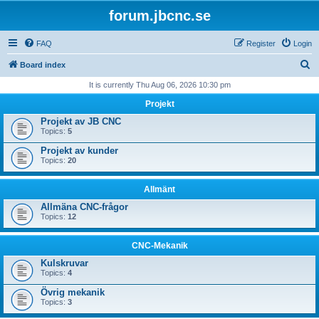
forum.jbcnc.se
FAQ
Register
Login
S
Board index
e
It is currently Thu Aug 06, 2026 10:30 pm
a
Projekt
r
Projekt av JB CNC
Topics:
5
c
Projekt av kunder
h
Topics:
20
Allmänt
Allmäna CNC-frågor
Topics:
12
CNC-Mekanik
Kulskruvar
Topics:
4
Övrig mekanik
Topics:
3