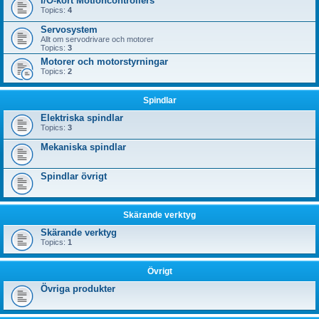
I/O-kort Motioncontrollers
Topics:
4
Servosystem
Allt om servodrivare och motorer
Topics:
3
Motorer och motorstyrningar
Topics:
2
Spindlar
Elektriska spindlar
Topics:
3
Mekaniska spindlar
Spindlar övrigt
Skärande verktyg
Skärande verktyg
Topics:
1
Övrigt
Övriga produkter