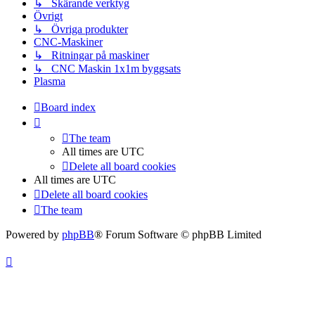
↳ Skärande verktyg
Övrigt
↳ Övriga produkter
CNC-Maskiner
↳ Ritningar på maskiner
↳ CNC Maskin 1x1m byggsats
Plasma
Board index
The team
All times are
UTC
Delete all board cookies
All times are
UTC
Delete all board cookies
The team
Powered by
phpBB
® Forum Software © phpBB Limited