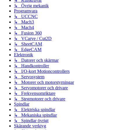
↳ Kulskruvar
↳ Övrig mekanik
Programvara
↳ UCCNC
↳ Mach3
↳ Mach4
↳ Fusion 360
↳ VCarve / Cut2D
↳ SheetCAM
↳ EdgeCAM
Elektronik
↳ Datorer och skärmar
↳ Handkontroller
↳ I/O-kort Motioncontrollers
↳ Servosystem
↳ Motorer och motorstyrningar
↳ Servomotorer och drivare
↳ Frekvensomriktare
↳ Stegmotorer och drivare
Spindlar
↳ Elektriska spindlar
↳ Mekaniska spindlar
↳ Spindlar övrigt
Skärande verktyg