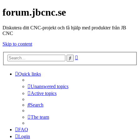
forum.jbcnc.se
Diskutera ditt CNC-projekt och få hjälp med produkter från JB
CNC
Skip to content
Advanced
Search
search
Quick links
Unanswered topics
Active topics
Search
The team
FAQ
Login