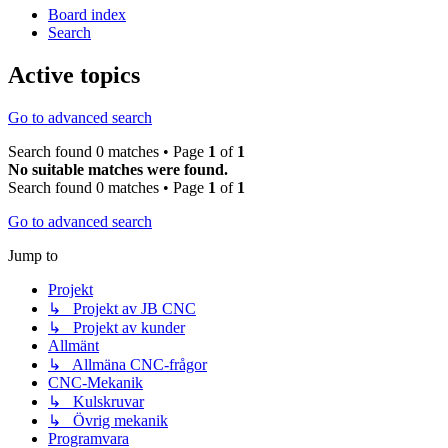
Board index
Search
Active topics
Go to advanced search
Search found 0 matches • Page
1
of
1
No suitable matches were found.
Search found 0 matches • Page
1
of
1
Go to advanced search
Jump to
Projekt
↳ Projekt av JB CNC
↳ Projekt av kunder
Allmänt
↳ Allmäna CNC-frågor
CNC-Mekanik
↳ Kulskruvar
↳ Övrig mekanik
Programvara