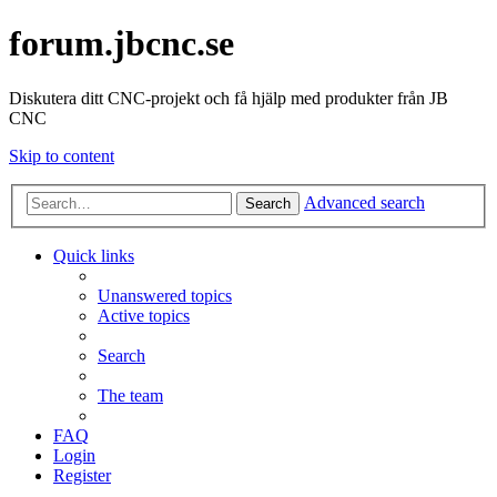
forum.jbcnc.se
Diskutera ditt CNC-projekt och få hjälp med produkter från JB
CNC
Skip to content
Advanced search
Search
Quick links
Unanswered topics
Active topics
Search
The team
FAQ
Login
Register