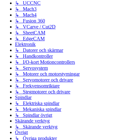
↳ UCCNC
↳ Mach3
↳ Mach4
↳ Fusion 360
↳ VCarve / Cut2D
↳ SheetCAM
↳ EdgeCAM
Elektronik
↳ Datorer och skärmar
↳ Handkontroller
↳ I/O-kort Motioncontrollers
↳ Servosystem
↳ Motorer och motorstyrningar
↳ Servomotorer och drivare
↳ Frekvensomriktare
↳ Stegmotorer och drivare
Spindlar
↳ Elektriska spindlar
↳ Mekaniska spindlar
↳ Spindlar övrigt
Skärande verktyg
↳ Skärande verktyg
Övrigt
↳ Övriga produkter