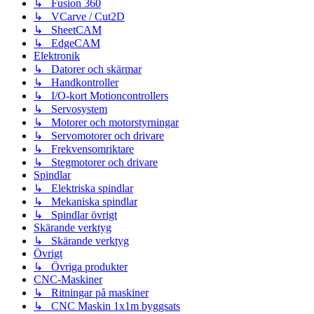
↳ Fusion 360
↳ VCarve / Cut2D
↳ SheetCAM
↳ EdgeCAM
Elektronik
↳ Datorer och skärmar
↳ Handkontroller
↳ I/O-kort Motioncontrollers
↳ Servosystem
↳ Motorer och motorstyrningar
↳ Servomotorer och drivare
↳ Frekvensomriktare
↳ Stegmotorer och drivare
Spindlar
↳ Elektriska spindlar
↳ Mekaniska spindlar
↳ Spindlar övrigt
Skärande verktyg
↳ Skärande verktyg
Övrigt
↳ Övriga produkter
CNC-Maskiner
↳ Ritningar på maskiner
↳ CNC Maskin 1x1m byggsats