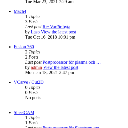
Tue Mar 23, 2021 7:29 am
Mach4
1
Topics
3
Posts
Last post
Re: Varför byta
by
Lasp
View the latest post
Tue Oct 16, 2018 10:01 pm
Fusion 360
2
Topics
2
Posts
Last post
Postprocessor för plasma och …
by
admin
View the latest post
Mon Jan 18, 2021 2:47 pm
VCarve / Cut2D
0
Topics
0
Posts
No posts
SheetCAM
1
Topics
1
Posts
Last post
Postprocessor för Sheetcam me…