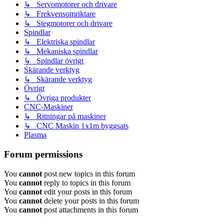
↳ Servomotorer och drivare
↳ Frekvensomriktare
↳ Stegmotorer och drivare
Spindlar
↳ Elektriska spindlar
↳ Mekaniska spindlar
↳ Spindlar övrigt
Skärande verktyg
↳ Skärande verktyg
Övrigt
↳ Övriga produkter
CNC-Maskiner
↳ Ritningar på maskiner
↳ CNC Maskin 1x1m byggsats
Plasma
Forum permissions
You
cannot
post new topics in this forum
You
cannot
reply to topics in this forum
You
cannot
edit your posts in this forum
You
cannot
delete your posts in this forum
You
cannot
post attachments in this forum