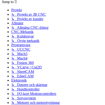
Jump to
Projekt
↳ Projekt av JB CNC
↳ Projekt av kunder
Allmänt
↳ Allmäna CNC-frågor
CNC-Mekanik
↳ Kulskruvar
↳ Övrig mekanik
Programvara
↳ UCCNC
↳ Mach3
↳ Mach4
↳ Fusion 360
↳ VCarve / Cut2D
↳ SheetCAM
↳ EdgeCAM
Elektronik
↳ Datorer och skärmar
↳ Handkontroller
↳ I/O-kort Motioncontrollers
↳ Servosystem
↳ Motorer och motorstyrningar