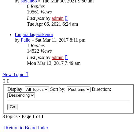
by
stefan63
»
Tue Mar 30, 2021 9:50 am
6
Replies
19561
Views
Last post
by
admin
Tue Apr 06, 2021 6:24 am
Linjära lager/skenor
by
Palle
»
Sat Mar 11, 2017 8:11 pm
1
Replies
14522
Views
Last post
by
admin
Mon Mar 13, 2017 7:49 am
New Topic
Display:
Sort by:
Direction:
3 topics • Page
1
of
1
Return to Board Index