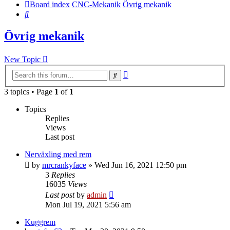
Board index
CNC-Mekanik
Övrig mekanik
Search
Övrig mekanik
New Topic
Advanced
Search
search
3 topics • Page
1
of
1
Topics
Replies
Views
Last post
Nerväxling med rem
by
mrcrankyface
»
Wed Jun 16, 2021 12:50 pm
3
Replies
16035
Views
Last post
by
admin
Mon Jul 19, 2021 5:56 am
Kuggrem