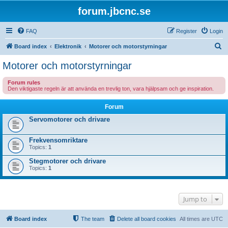
forum.jbcnc.se
FAQ
Register
Login
S
Board index
Elektronik
Motorer och motorstyrningar
e
Motorer och motorstyrningar
a
Forum rules
r
Den viktigaste regeln är att använda en trevlig ton, vara hjälpsam och ge inspiration.
c
Forum
h
Servomotorer och drivare
Frekvensomriktare
Topics:
1
Stegmotorer och drivare
Topics:
1
Jump to
Board index
The team
Delete all board cookies
All times are
UTC