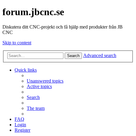
forum.jbcnc.se
Diskutera ditt CNC-projekt och få hjälp med produkter från JB
CNC
Skip to content
Advanced search
Search
Quick links
Unanswered topics
Active topics
Search
The team
FAQ
Login
Register