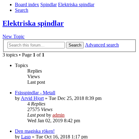
Board index
Spindlar
Elektriska spindlar
Search
Elektriska spindlar
New Topic
Advanced search
Search
3 topics • Page
1
of
1
Topics
Replies
Views
Last post
Frässpindlar - Metall
by
Arvid Hjort
» Tue Dec 25, 2018 8:39 pm
4
Replies
27575
Views
Last post
by
admin
Wed Jan 02, 2019 8:42 pm
Den magiska röken!
by
Lasp
» Tue Oct 16, 2018 1:17 pm