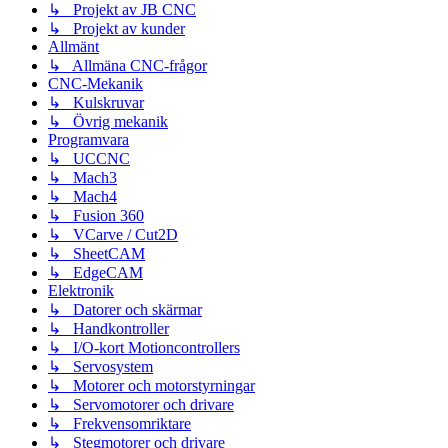
↳ Projekt av JB CNC
↳ Projekt av kunder
Allmänt
↳ Allmäna CNC-frågor
CNC-Mekanik
↳ Kulskruvar
↳ Övrig mekanik
Programvara
↳ UCCNC
↳ Mach3
↳ Mach4
↳ Fusion 360
↳ VCarve / Cut2D
↳ SheetCAM
↳ EdgeCAM
Elektronik
↳ Datorer och skärmar
↳ Handkontroller
↳ I/O-kort Motioncontrollers
↳ Servosystem
↳ Motorer och motorstyrningar
↳ Servomotorer och drivare
↳ Frekvensomriktare
↳ Stegmotorer och drivare