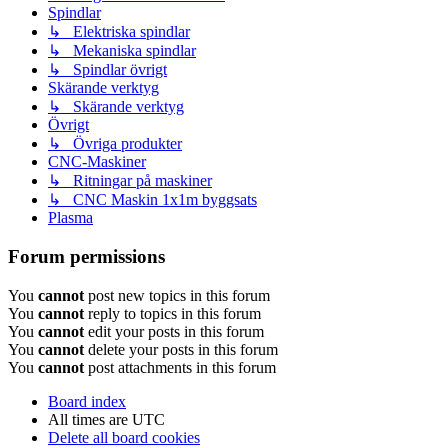
Spindlar
↳ Elektriska spindlar
↳ Mekaniska spindlar
↳ Spindlar övrigt
Skärande verktyg
↳ Skärande verktyg
Övrigt
↳ Övriga produkter
CNC-Maskiner
↳ Ritningar på maskiner
↳ CNC Maskin 1x1m byggsats
Plasma
Forum permissions
You
cannot
post new topics in this forum
You
cannot
reply to topics in this forum
You
cannot
edit your posts in this forum
You
cannot
delete your posts in this forum
You
cannot
post attachments in this forum
Board index
All times are
UTC
Delete all board cookies