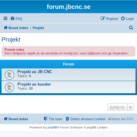
forum.jbcnc.se
FAQ
Register
Login
S
Board index
Projekt
e
Projekt
a
Forum rules
r
Den viktigaste regeln är att använda en trevlig ton, vara hjälpsam och ge inspiration.
c
Forum
h
Projekt av JB CNC
Topics:
5
Projekt av kunder
Topics:
20
Jump to
Board index
The team
Delete all board cookies
All times are
UTC
Powered by
phpBB
® Forum Software © phpBB Limited