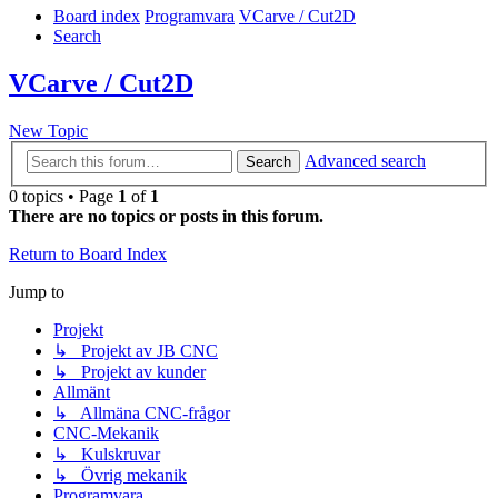
Board index
Programvara
VCarve / Cut2D
Search
VCarve / Cut2D
New Topic
Advanced search
Search
0 topics • Page
1
of
1
There are no topics or posts in this forum.
Return to Board Index
Jump to
Projekt
↳ Projekt av JB CNC
↳ Projekt av kunder
Allmänt
↳ Allmäna CNC-frågor
CNC-Mekanik
↳ Kulskruvar
↳ Övrig mekanik
Programvara