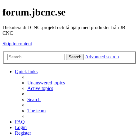
forum.jbcnc.se
Diskutera ditt CNC-projekt och få hjälp med produkter från JB
CNC
Skip to content
Advanced search
Search
Quick links
Unanswered topics
Active topics
Search
The team
FAQ
Login
Register