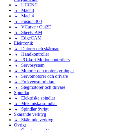
↳ UCCNC
↳ Mach3
↳ Mach4
↳ Fusion 360
↳ VCarve / Cut2D
↳ SheetCAM
↳ EdgeCAM
Elektronik
↳ Datorer och skärmar
↳ Handkontroller
↳ I/O-kort Motioncontrollers
↳ Servosystem
↳ Motorer och motorstyrningar
↳ Servomotorer och drivare
↳ Frekvensomriktare
↳ Stegmotorer och drivare
Spindlar
↳ Elektriska spindlar
↳ Mekaniska spindlar
↳ Spindlar övrigt
Skärande verktyg
↳ Skärande verktyg
Övrigt