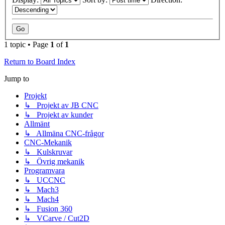
1 topic • Page
1
of
1
Return to Board Index
Jump to
Projekt
↳ Projekt av JB CNC
↳ Projekt av kunder
Allmänt
↳ Allmäna CNC-frågor
CNC-Mekanik
↳ Kulskruvar
↳ Övrig mekanik
Programvara
↳ UCCNC
↳ Mach3
↳ Mach4
↳ Fusion 360
↳ VCarve / Cut2D