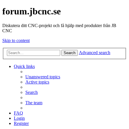
forum.jbcnc.se
Diskutera ditt CNC-projekt och få hjälp med produkter från JB
CNC
Skip to content
Advanced search
Search
Quick links
Unanswered topics
Active topics
Search
The team
FAQ
Login
Register