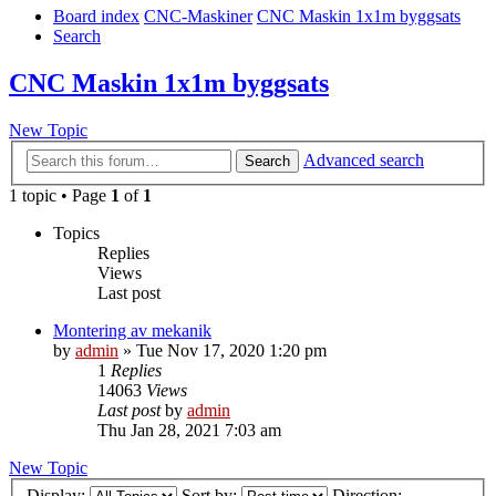
Board index
CNC-Maskiner
CNC Maskin 1x1m byggsats
Search
CNC Maskin 1x1m byggsats
New Topic
Advanced search
Search
1 topic • Page
1
of
1
Topics
Replies
Views
Last post
Montering av mekanik
by
admin
» Tue Nov 17, 2020 1:20 pm
1
Replies
14063
Views
Last post
by
admin
Thu Jan 28, 2021 7:03 am
New Topic
Display:
Sort by:
Direction: