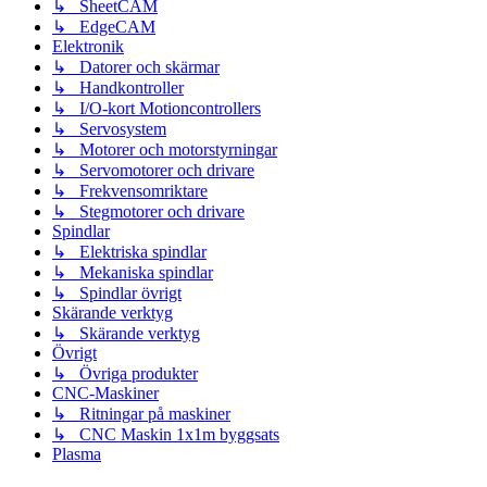
↳ SheetCAM
↳ EdgeCAM
Elektronik
↳ Datorer och skärmar
↳ Handkontroller
↳ I/O-kort Motioncontrollers
↳ Servosystem
↳ Motorer och motorstyrningar
↳ Servomotorer och drivare
↳ Frekvensomriktare
↳ Stegmotorer och drivare
Spindlar
↳ Elektriska spindlar
↳ Mekaniska spindlar
↳ Spindlar övrigt
Skärande verktyg
↳ Skärande verktyg
Övrigt
↳ Övriga produkter
CNC-Maskiner
↳ Ritningar på maskiner
↳ CNC Maskin 1x1m byggsats
Plasma