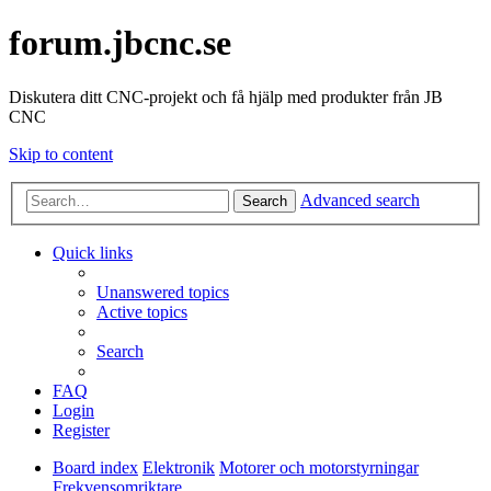
forum.jbcnc.se
Diskutera ditt CNC-projekt och få hjälp med produkter från JB
CNC
Skip to content
Advanced search
Search
Quick links
Unanswered topics
Active topics
Search
FAQ
Login
Register
Board index
Elektronik
Motorer och motorstyrningar
Frekvensomriktare