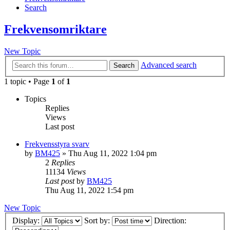
Search
Frekvensomriktare
New Topic
Advanced search
Search
1 topic • Page
1
of
1
Topics
Replies
Views
Last post
Frekvensstyra svarv
by
BM425
»
Thu Aug 11, 2022 1:04 pm
2
Replies
11134
Views
Last post
by
BM425
Thu Aug 11, 2022 1:54 pm
New Topic
Display:
Sort by:
Direction: