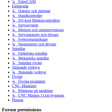
↳ EdgeCAM
Elektronik
↳ Datorer och skärmar
↳ Handkontroller
↳ I/O-kort Motioncontrollers
↳ Servosystem
↳ Motorer och motorstyrningar
↳ Servomotorer och drivare
↳ Frekvensomriktare
↳ Stegmotorer och drivare
Spindlar
↳ Elektriska spindlar
↳ Mekaniska spindlar
↳ Spindlar övrigt
Skärande verktyg
↳ Skärande verktyg
Övrigt
↳ Övriga produkter
CNC-Maskiner
↳ Ritningar på maskiner
↳ CNC Maskin 1x1m byggsats
Plasma
Forum permissions