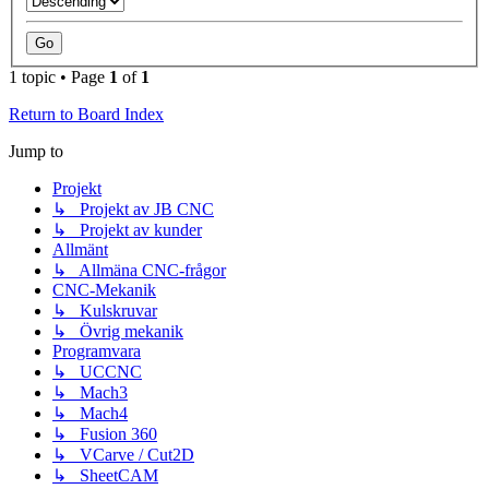
1 topic • Page
1
of
1
Return to Board Index
Jump to
Projekt
↳ Projekt av JB CNC
↳ Projekt av kunder
Allmänt
↳ Allmäna CNC-frågor
CNC-Mekanik
↳ Kulskruvar
↳ Övrig mekanik
Programvara
↳ UCCNC
↳ Mach3
↳ Mach4
↳ Fusion 360
↳ VCarve / Cut2D
↳ SheetCAM