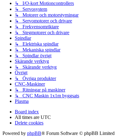
↳ I/O-kort Motioncontrollers
↳ Servosystem
↳ Motorer och motorstyrningar
↳ Servomotorer och drivare
↳ Frekvensomriktare
↳ Stegmotorer och drivare
Spindlar
↳ Elektriska spindlar
↳ Mekaniska spindlar
↳ Spindlar övrigt
Skärande verktyg
↳ Skärande verktyg
Övrigt
↳ Övriga produkter
CNC-Maskiner
↳ Ritningar på maskiner
↳ CNC Maskin 1x1m byggsats
Plasma
Board index
All times are
UTC
Delete cookies
Powered by
phpBB
® Forum Software © phpBB Limited