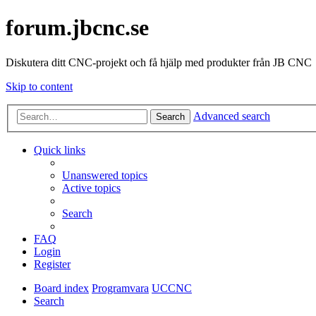
forum.jbcnc.se
Diskutera ditt CNC-projekt och få hjälp med produkter från JB CNC
Skip to content
Advanced search
Search
Quick links
Unanswered topics
Active topics
Search
FAQ
Login
Register
Board index
Programvara
UCCNC
Search