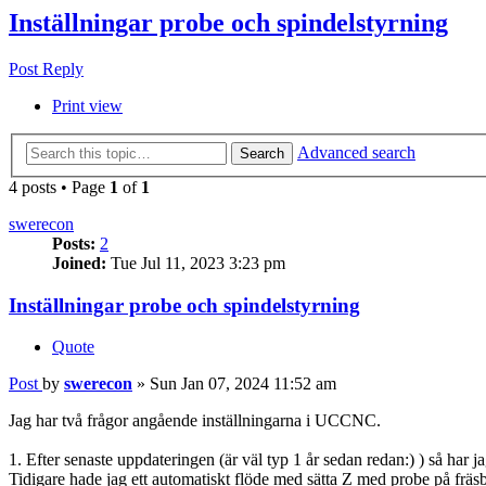
Inställningar probe och spindelstyrning
Post Reply
Print view
Advanced search
Search
4 posts • Page
1
of
1
swerecon
Posts:
2
Joined:
Tue Jul 11, 2023 3:23 pm
Inställningar probe och spindelstyrning
Quote
Post
by
swerecon
»
Sun Jan 07, 2024 11:52 am
Jag har två frågor angående inställningarna i UCCNC.
1. Efter senaste uppdateringen (är väl typ 1 år sedan redan:) ) så har ja
Tidigare hade jag ett automatiskt flöde med sätta Z med probe på fr