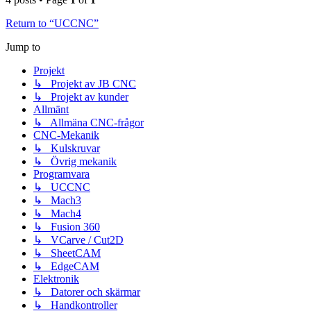
Return to “UCCNC”
Jump to
Projekt
↳ Projekt av JB CNC
↳ Projekt av kunder
Allmänt
↳ Allmäna CNC-frågor
CNC-Mekanik
↳ Kulskruvar
↳ Övrig mekanik
Programvara
↳ UCCNC
↳ Mach3
↳ Mach4
↳ Fusion 360
↳ VCarve / Cut2D
↳ SheetCAM
↳ EdgeCAM
Elektronik
↳ Datorer och skärmar
↳ Handkontroller