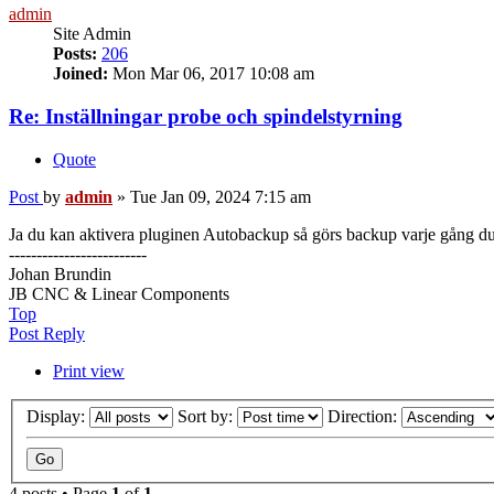
admin
Site Admin
Posts:
206
Joined:
Mon Mar 06, 2017 10:08 am
Re: Inställningar probe och spindelstyrning
Quote
Post
by
admin
»
Tue Jan 09, 2024 7:15 am
Ja du kan aktivera pluginen Autobackup så görs backup varje gång du 
-------------------------
Johan Brundin
JB CNC & Linear Components
Top
Post Reply
Print view
Display:
Sort by:
Direction:
4 posts • Page
1
of
1