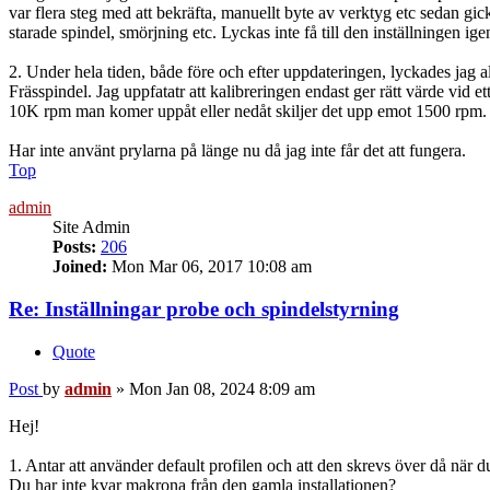
var flera steg med att bekräfta, manuellt byte av verktyg etc seda
starade spindel, smörjning etc. Lyckas inte få till den inställningen i
2. Under hela tiden, både före och efter uppdateringen, lyckades ja
Frässpindel. Jag uppfatatr att kalibreringen endast ger rätt värde vid ett
10K rpm man komer uppåt eller nedåt skiljer det upp emot 1500 rpm. 
Har inte använt prylarna på länge nu då jag inte får det att fungera.
Top
admin
Site Admin
Posts:
206
Joined:
Mon Mar 06, 2017 10:08 am
Re: Inställningar probe och spindelstyrning
Quote
Post
by
admin
»
Mon Jan 08, 2024 8:09 am
Hej!
1. Antar att använder default profilen och att den skrevs över då när 
Du har inte kvar makrona från den gamla installationen?