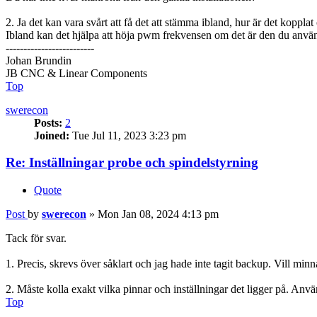
2. Ja det kan vara svårt att få det att stämma ibland, hur är det koppla
Ibland kan det hjälpa att höja pwm frekvensen om det är den du använder
-------------------------
Johan Brundin
JB CNC & Linear Components
Top
swerecon
Posts:
2
Joined:
Tue Jul 11, 2023 3:23 pm
Re: Inställningar probe och spindelstyrning
Quote
Post
by
swerecon
»
Mon Jan 08, 2024 4:13 pm
Tack för svar.
1. Precis, skrevs över såklart och jag hade inte tagit backup. Vill minn
2. Måste kolla exakt vilka pinnar och inställningar det ligger på. An
Top