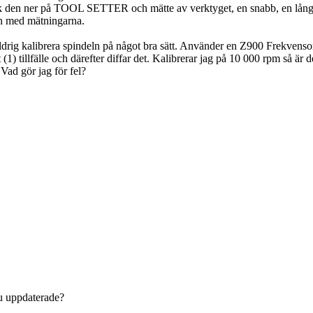
n gick den ner på TOOL SETTER och mätte av verktyget, en snabb, en 
gen med mätningarna.
g aldrig kalibrera spindeln på något bra sätt. Använder en Z900 Frek
 (1) tillfälle och därefter diffar det. Kalibrerar jag på 10 000 rpm så är 
Vad gör jag för fel?
du uppdaterade?