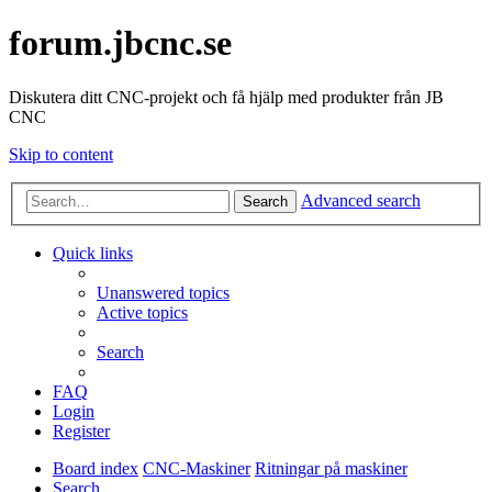
forum.jbcnc.se
Diskutera ditt CNC-projekt och få hjälp med produkter från JB
CNC
Skip to content
Advanced search
Search
Quick links
Unanswered topics
Active topics
Search
FAQ
Login
Register
Board index
CNC-Maskiner
Ritningar på maskiner
Search