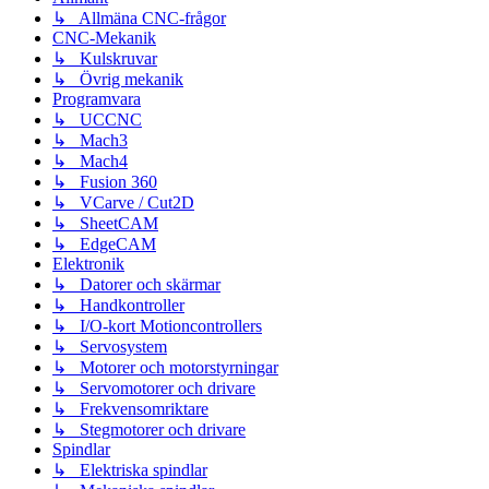
↳ Allmäna CNC-frågor
CNC-Mekanik
↳ Kulskruvar
↳ Övrig mekanik
Programvara
↳ UCCNC
↳ Mach3
↳ Mach4
↳ Fusion 360
↳ VCarve / Cut2D
↳ SheetCAM
↳ EdgeCAM
Elektronik
↳ Datorer och skärmar
↳ Handkontroller
↳ I/O-kort Motioncontrollers
↳ Servosystem
↳ Motorer och motorstyrningar
↳ Servomotorer och drivare
↳ Frekvensomriktare
↳ Stegmotorer och drivare
Spindlar
↳ Elektriska spindlar